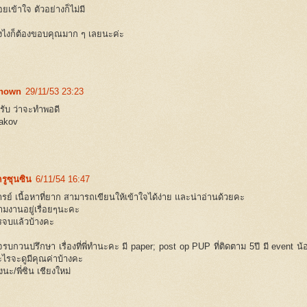
อยเข้าใจ ตัวอย่างก็ไม่มี
ังไงก็ต้องขอบคุณมาก ๆ เลยนะค่ะ
nown
29/11/53 23:23
ครับ ว่าจะทำพอดี
akov
รูซุนซิน
6/11/54 16:47
รย์ เนื้อหาที่ยาก สามารถเขียนให้เข้าใจได้ง่าย และน่าอ่านด้วยคะ
ามงานอยู่เรื่อยๆนะคะ
รจบแล้วบ้างคะ
าจรบกวนปรึกษา เรื่องที่พี่ทำนะคะ มี paper; post op PUP ที่ติดตาม 5ปี มี even
ไรจะดูมีคุณค่าบ้างคะ
งนะ/พี่ซิน เชียงใหม่