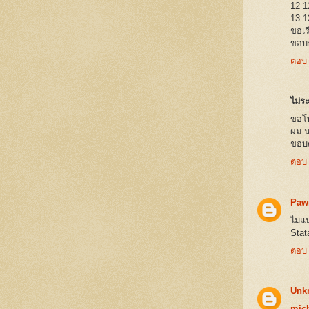
12 1
13 1
ขอเร
ขอบพ
ตอบ
ไม่ระ
ขอโท
ผม น
ขอบ
ตอบ
Paw
ไม่แ
Stat
ตอบ
Unk
mich