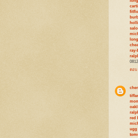
lon
cart
fitf
burb
holl
sal
mich
lon
chea
ray-
ralp
0812
ตอบ
che
tiff
mon
oakl
ralp
red
mich
ugg
toms