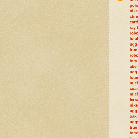
polo
nike
chri
cart
ray-
role
lulu
ugg 
true
role
tory
aber
ugg
loui
mich
coac
mic
ferr
nike
ugg 
oakl
uggs
true
toms