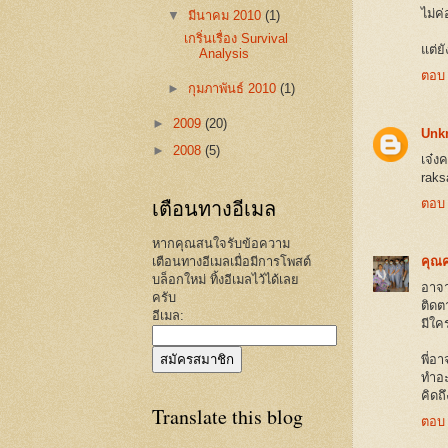
ไม่ค่
▼
มีนาคม 2010
(1)
เกริ่นเรื่อง Survival
แต่ย
Analysis
ตอบ
►
กุมภาพันธ์ 2010
(1)
►
2009
(20)
Unk
►
2008
(5)
เจ๋ง
raks
เตือนทางอีเมล
ตอบ
หากคุณสนใจรับข้อความ
เตือนทางอีเมลเมื่อมีการโพสต์
คุณค
บล็อกใหม่ ทิ้งอีเมลไว้ได้เลย
อาจา
ครับ
ติดต
อีเมล:
มีใค
พี่อ
ทำอะ
คิดถึ
Translate this blog
ตอบ