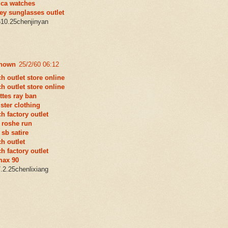
ica watches
ey sunglasses outlet
10.25chenjinyan
nown
25/2/60 06:12
h outlet store online
h outlet store online
ttes ray ban
ister clothing
h factory outlet
 roshe run
 sb satire
h outlet
h factory outlet
max 90
.2.25chenlixiang