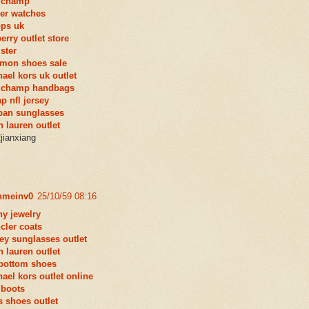
gchamp
ier watches
lops uk
erry outlet store
ister
omon shoes sale
ael kors uk outlet
gchamp handbags
p nfl jersey
ban sunglasses
h lauren outlet
jianxiang
nmeinv0
25/10/59 08:16
any jewelry
cler coats
ey sunglasses outlet
h lauren outlet
 bottom shoes
ael kors outlet online
 boots
 shoes outlet