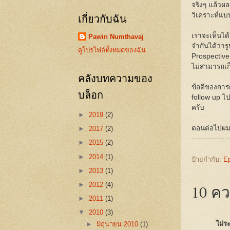
จริงๆ แล้วผล
วิเคราะห์แบบ
เกี่ยวกับฉัน
เราจะเห็นได้
Pawin Numthavaj
จำกันได้ว่าร
ดูโปรไฟล์ทั้งหมดของฉัน
Prospective 
ไม่สามารถเก
คลังบทความของ
ข้อดีของการศ
บล็อก
follow up ไป
ครับ
►
2019
(2)
ตอนต่อไปผมจะ
►
2017
(2)
►
2015
(2)
►
2014
(1)
ป้ายกำกับ:
Ep
►
2013
(1)
►
2012
(4)
10 คว
►
2011
(1)
▼
2010
(3)
ไม่ระ
►
มิถุนายน 2010
(1)