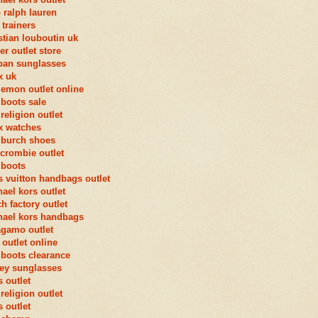
 ralph lauren
 trainers
stian louboutin uk
ier outlet store
ban sunglasses
x uk
lemon outlet online
boots sale
 religion outlet
x watches
 burch shoes
crombie outlet
 boots
s vuitton handbags outlet
ael kors outlet
h factory outlet
hael kors handbags
agamo outlet
 outlet online
boots clearance
ey sunglasses
 outlet
 religion outlet
 outlet