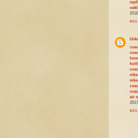
repl
oakl
2016
ตอบ
Unk
coac
coac
lune
holl
coac
nike
nike
coac
coac
air 
2017
ตอบ