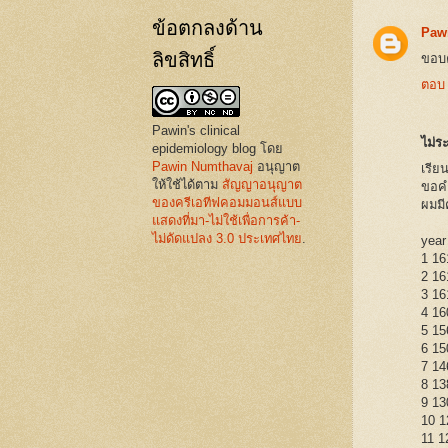
ข้อตกลงด้าน
Paw
ลิขสิทธิ์
ขอบค
ตอบ
Pawin's clinical
ไม่ระ
epidemiology blog
โดย
Pawin Numthavaj
อนุญาต
เรีย
ให้ใช้ได้ตาม
สัญญาอนุญาต
ขอคำ
ของครีเอทีฟคอมมอนส์แบบ
ผมมี
แสดงที่มา-ไม่ใช้เพื่อการค้า-
ไม่ดัดแปลง 3.0 ประเทศไทย
.
year
1 16
2 16
3 16
4 16
5 15
6 15
7 14
8 13
9 13
10 1
11 1