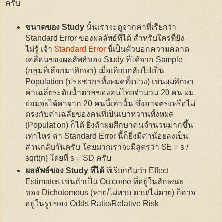
ครับ
ขนาดของ Study
นั้นเราจะดูจากค่าที่เรียกว่า
Standard Error ของผลลัพธ์ที่ได้ สำหรับใครที่ยัง
ไม่รู้ เจ้า
Standard Error
นี่เป็นตัวบอกความคลาด
เคลื่อนของผลลัพธ์ของ Study ที่ได้จาก Sample
(กลุ่มที่เลือกมาศึกษา) เมื่อเทียบกลับไปเป็น
Population (ประชากรทั้งหมดทั้งปวง) เช่นผมศึกษา
ค่าเฉลี่ยระดับน้ำตาลของคนไทยจำนวน 20 คน ผม
ย่อมจะได้ค่าจาก 20 คนนี้เท่านั้น ซึ่งอาจตรงหรือไม่
ตรงกับค่าเฉลี่ยของคนที่เป็นเบาหวานทั้งหมด
(Population) ก็ได้ ยิ่งถ้าผมศึกษาคนจำนวนมากขึ้น
เท่าไหร่ ค่า Standard Error นี้ก็ยิ่งมีค่าน้อยลงเป็น
ส่วนกลับกันครับ โดยมากเราจะมีสูตรว่า SE = s /
sqrt(n) โดยที่ s = SD ครับ
ผลลัพธ์ของ Study ที่ได้
ที่เรียกกันว่า Effect
Estimates เช่นถ้าเป็น Outcome ที่อยู่ในลักษณะ
ของ Dichotomous (หาย/ไม่หาย ตาย/ไม่ตาย) ก็อาจ
อยู่ในรูปของ Odds Ratio/Relative Risk