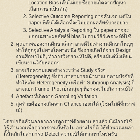
Location Bias (ค้นไม่เจอซึ่งอาจเกิดจากปัญหา
เลือกภาษาเป็นต้น)
Selective Outcome Reporting อาจค้นเจอ แต่ใน
paper ที่ค้นได้เลือกที่จะไม่บอกผลลัพธ์บางอย่าง
Selective Analysis Reporting ใน paper อาจจะ
บอกเฉพาะผลลัพธ์ที่ bias ไปตามวิธีวิเคราะห์ที่ใช้
คุณภาพของงานศึกษาเล็กๆ อาจดีไม่เท่างานศึกษาใหญ่ๆ
ทำให้ถูกจูงไปทางใดทางหนึ่ง ซึ่งอาจเกิดได้จาก Design
งานศึกษาไม่ดี, ทำการวิเคราะห์ไม่ดี, หรือแม้แต่นั่งเทียน
เขียนงานวิจัยหลอกๆ
อาจเกิดความแตกต่างระหว่าง Study จริงๆ
(Heterogeneity) ซึ่งถ้าเราสามารถนำมาแยกตามปัจจัยที่
ทำให้เกิด Heterogeneity (หรือทำ Subgroup Analysis) ก็
อาจแยก Funnel Plot เป็นกลุ่มๆ ที่อาจจะไม่เกิดการเบ้ได้
Artefact ที่เกิดจาก Sampling Variation
สุดท้ายคืออาจเกิดจาก Chance เองก็ได้ (โชคไม่ดีที่กราฟ
เบ้)
โดยปกติแล้วนอกจากการดูกราฟด้วยตาเปล่าแล้ว ยังมีการใช้
วิธีคำนวณเพื่อดูว่ากราฟเบ้หรือไม่ อย่างไรก็ดี วิธีคำนวณเหล่า
นี้นั้นมักไม่สามารถ Detect ความเบ้ได้มากเท่าไหร่ครับ