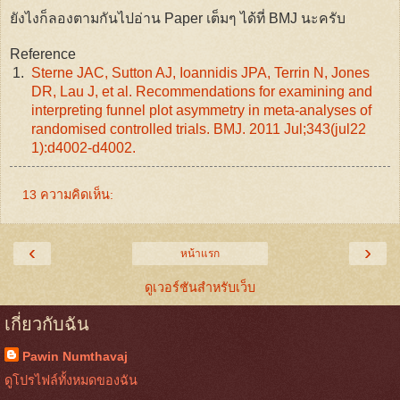
ยังไงก็ลองตามกันไปอ่าน Paper เต็มๆ ได้ที่ BMJ นะครับ
Reference
1.
Sterne JAC, Sutton AJ, Ioannidis JPA, Terrin N, Jones
DR, Lau J, et al. Recommendations for examining and
interpreting funnel plot asymmetry in meta-analyses of
randomised controlled trials. BMJ. 2011 Jul;343(jul22
1):d4002-d4002.
13 ความคิดเห็น:
‹
›
หน้าแรก
ดูเวอร์ชันสำหรับเว็บ
เกี่ยวกับฉัน
Pawin Numthavaj
ดูโปรไฟล์ทั้งหมดของฉัน