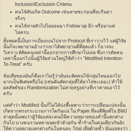
Inclusion/Exclusion Criteria
คนไข้ดันเกิด Outcome เช่นหายซะก่อนที่จะกินยา
จริงๆ
คนไข้หายตัวไปไม่ยอมมา Follow up อีก หรือมาแต่
ไม่ครบ
ทั้งหมดนี้เป็นการเบี่ยงเบนไปจาก Protocol ที่เราวางไว้ แต่ผู้วิจัย
นั้นก็จะพยายามอ้างว่าเขาได้พยายามดีที่สุดแล้ว ก็อาจจะ
วิเคราะห์ตัดคนเหล่านี้ออกจากการศึกษาไปเลย ซึ่งการตัดคน
เหล่านี้ออกไปนั้นผู้วิจัยส่วนใหญ่ใช้คำว่า "Modified Intention-
To-Treat" ครับ
ข้อเสียของมันก็คือเราไม่รู้ว่ามันจะตัดคนไข้กลุ่มไหนออกไป
มากเป็นพิเศษหรือไม่ (เช่นดันตัดกลุ่มที่ได้ยาไปซะเยอะ) ทำให้
ผลลัพธ์ของ Randomization ไม่สวยหรูอย่างที่เราคาดเอาไว้
ครับ
แต่คำว่า Modified นั้นก็ไม่ได้บ่งชี้เฉพาะว่าการเปลี่ยนแปลงนั้น
เกิดจากตรงกระบวนการใดกันแน่ ใน Paper ที่ลงตีพิมพ์ใน BMJ
ล่าสุดนั้นพบว่าผู้วิจัยแต่ละคนก็มีความหมายของคำนี้แตกต่าง
กันไป บางคนรวมหลายจุดเข้าด้วยกัน ซ้ำร้ายในคนเดียวกันยัง
ให้ความหมายแตกต่างกันในคนละ Trial เสียด้วยซ้ำ นั่นแสดงว่า