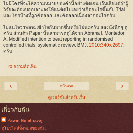
ไม่มีใครที่จะให้ความหมายของคำนี้อย่างชัดเจน เว้นเสียแต่ว่าผู้
วิจัยจะต้องบอกเจาะจงให้แน่ชัดไปเลยว่าเกิดอะไรขึ้นกับ Trial
และใครบ้างที่ถูกคัดออก และคัดออกเนื่องจากอะไรครับ
ไม่แน่ใจว่าพอจะเข้าใจกันมากขึ้นหรือไม่นะครับ ลองนั่งนึกๆ ดู
ครับ ส่วนตัว Paper นั้นสามารถดูได้จาก Abraha I, Montedori
A. Modified intention to treat reporting in randomised
controlled trials: systematic review. BMJ.
2010;340:c2697
.
ครับ
20 ความคิดเห็น:
‹
›
หน้าแรก
ดูเวอร์ชันสำหรับเว็บ
เกี่ยวกับฉัน
Pawin Numthavaj
ดูโปรไฟล์ทั้งหมดของฉัน