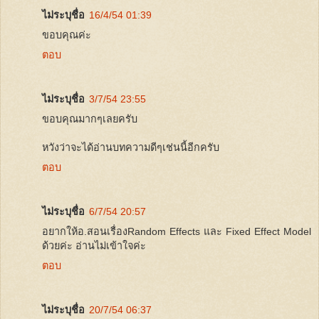
ไม่ระบุชื่อ
16/4/54 01:39
ขอบคุณค่ะ
ตอบ
ไม่ระบุชื่อ
3/7/54 23:55
ขอบคุณมากๆเลยครับ
หวังว่าจะได้อ่านบทความดีๆเช่นนี้อีกครับ
ตอบ
ไม่ระบุชื่อ
6/7/54 20:57
อยากให้อ.สอนเรื่องRandom Effects และ Fixed Effect Model
ด้วยค่ะ อ่านไม่เข้าใจค่ะ
ตอบ
ไม่ระบุชื่อ
20/7/54 06:37