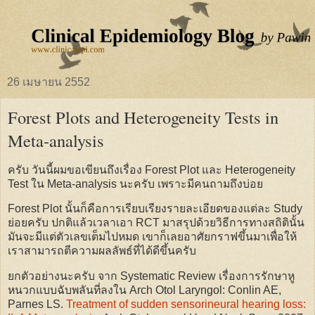
26 เมษายน 2552
Forest Plots and Heterogeneity Tests in
Meta-analysis
ครับ วันนี้ผมขอเขียนถึงเรื่อง Forest Plot และ Heterogeneity
Test ใน Meta-analysis นะครับ เพราะมีคนถามถึงบ่อย
Forest Plot นั้นก็คือการเรียบเรียงรายละเอียดของแต่ละ Study
ย่อยครับ ปกติแล้วเวลาเอา RCT มาสรุปด้วยวิธีการทางสถิตินั้น
มันจะมีแต่ตัวเลขเต็มไปหมด เขาก็เลยอาศัยกราฟขึ้นมาเพื่อให้
เราสามารถตีความผลลัพธ์ที่ได้ดีขึ้นครับ
ยกตัวอย่างนะครับ จาก Systematic Review เรื่องการรักษาหู
หนวกแบบฉับพลันที่ลงใน Arch Otol Laryngol: Conlin AE,
Parnes LS.
Treatment of sudden sensorineural hearing loss: