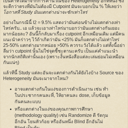
เป็นค่าที่ได้มาจากการคำนวณของ Heterogeneity อีกทีหนึ่ง ซึ่ง
จะดีกว่าตรงที่มันไม่ต้องมี Cutpoint มันจะบอกเป็น % ให้เลยว่า
โอกาสที่ Study มันแตกต่างน่าจะซักเท่าไหร่
อย่างในกรณีนี้ I2 = 9.5% แสดงว่ามันค่อนข้างไม่แตกต่างเท่า
ไหร่ครับ.. เอ แล้วจะเอาเท่าไหร่มาบอกว่ามันแตกต่างกันเยอะ
มากน้อยละ? อันนี้ก็กลับมาเรื่อง cutpoint อีกเหมือนเดิม แต่มีคน
แนะนำคร่าวๆ ไว้ถ้าเกิดว่ามัน <25% มันก็แตกต่างไม่เท่าไหร่
25-50% แตกต่างมากหน่อย >50% ควรระวังได้แล้ว แต่ทั้งนี้อย่า
ลืมว่า cutpoint นั้นไม่ใช่จุดชี้ชะตานะครับ เป็นแค่คำแนะนำ
จากนักสถิติเท่านั้นเอง (เพราะงั้นหนังสือแต่ละเล่มย่อมไม่เหมือน
กันแน่ๆ)
แล้วทีนี้ Study แต่ละอันจะแตกต่างกันได้ยังไงบ้าง Source ของ
Heterogeneity มันจะมาจากไหน?
อาจแตกต่างกันในแง่ของการดำเนินงาน เช่น ทำ
ในประชากรคนละที่, ให้ยาคนละ dose, เก็บข้อมูล
กันคนละแบบ
หรือแตกต่างในแง่ของคุณภาพการศึกษา
(methodology quality) เช่น Randomize ดี รัดกุม
อีกอัน โยนหัวก้อย หรืออันหนึ่ง Blind อีกอันไม่
Blind เป็นต้น