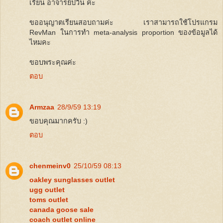
เรียน อาจารย์ปวิน ค่ะ
ขออนุญาตเรียนสอบถามค่ะ เราสามารถใช้โปรแกรม
RevMan ในการทำ meta-analysis proportion ของข้อมูลได้
ไหมคะ
ขอบพระคุณค่ะ
ตอบ
Armzaa
28/9/59 13:19
ขอบคุณมากครับ :)
ตอบ
chenmeinv0
25/10/59 08:13
oakley sunglasses outlet
ugg outlet
toms outlet
canada goose sale
coach outlet online