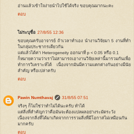
อ่านแล้วเข้าใจง่ายนำไปใช้ได้จริง ขอบคุณมากนะคะ
ตอบ
ไม่ระบุชื่อ
27/8/55 12:36
ขอบคุณครับอาจารย์ ถ้าเวลาทำเอง นำงานวิจัยมา 5 งานที่ทำ
ในกลุ่มประชากรเดียวกัน
แต่แล้วได้ค่า Heterogeneity ออกมาที่ p < 0.05 หรือ 0.1
ก็หมายความว่าเราไม่สามารถเอางานวิจัยเหล่านี้มารวมกันเพื่อ
ทำการวิเคราะห์ได้ เนื่องจากมันมีความแตกต่างกันอย่างมีนัย
สำคัญ หรือเปล่าครับ
ตอบ
Pawin Numthavaj
31/8/55 07:51
จริงๆ ก็ไม่ใช่ว่าทำไม่ได้นะครับ ทำได้
แต่สิ่งที่สำคัญกว่าคือมันจะต้องแปลผลอย่างระมัดระวัง
เนื่องจากสิ่งที่ได้มาเกิดจากการรวมสิ่งที่มีโอกาสไม่เหมือนกัน
มากครับ
ตอบ