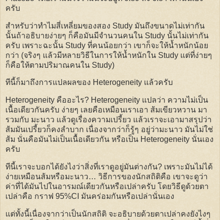
ครับ
สำหรับว่าทำไมสี่เหลี่ยมของสอง Study มันถึงขนาดไม่เท่ากัน
นั้นถ้าอธิบายง่ายๆ ก็คือมันมีจำนวนคนใน Study นั้นไม่เท่ากัน
ครับ เพราะฉะนั้น Study ที่คนน้อยกว่า เขาก็จะให้น้ำหนักน้อย
กว่า (จริงๆ แล้วมีหลายวิธีในการให้น้ำหนักใน Study แต่ที่ง่ายๆ
ก็คือให้ตามปริมาณคนใน Study)
ทีนี้ก็มาถึงการแปลผลของ Heterogeneity แล้วครับ
Heterogeneity คืออะไร? Heterogeneity แปลว่า ความไม่เป็น
เนื้อเดียวกันครับ ง่ายๆ เลยคือเหมือนเราเอา ส้มเขียวหวาน มา
รวมกับ มะนาว แล้วดูเรื่องความเปรี้ยว แล้วเราจะเอามาสรุปว่า
ส้มมันเปรี้ยวก็คงลำบาก เนื่องจากว่าก็รู้ๆ อยู่ว่ามะนาว มันไม่ใช่
ส้ม นั่นคือมันไม่เป็นเนื้อเดียวกัน หรือเป็น Heterogeneity นั่นเอง
ครับ
ทีนี้เราจะบอกได้ยังไงว่าสิ่งที่เราดูอยู่มันต่างกัน? เพราะมันไม่ได้
ง่ายเหมือนส้มหรือมะนาว… วิธีการของนักสถิติคือ เขาจะดูว่า
ค่าที่ได้มันไปในอารมณ์เดียวกันหรือเปล่าครับ โดยวิธีดูด้วยตา
เปล่าคือ กราฟ 95%CI มันคร่อมกันหรือเปล่านั่นเอง
แต่ทั้งนี้เนื่องจากว่าเป็นนักสถิติ จะอธิบายด้วยตาเปล่าคงยังไงๆ