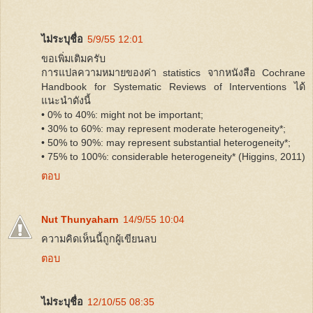
ไม่ระบุชื่อ
5/9/55 12:01
ขอเพิ่มเติมครับ
การแปลความหมายของค่า statistics จากหนังสือ Cochrane
Handbook for Systematic Reviews of Interventions ได้
แนะนำดังนี้
• 0% to 40%: might not be important;
• 30% to 60%: may represent moderate heterogeneity*;
• 50% to 90%: may represent substantial heterogeneity*;
• 75% to 100%: considerable heterogeneity* (Higgins, 2011)
ตอบ
Nut Thunyaharn
14/9/55 10:04
ความคิดเห็นนี้ถูกผู้เขียนลบ
ตอบ
ไม่ระบุชื่อ
12/10/55 08:35