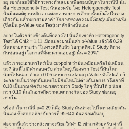
อยู่ เขาก็เลยใช้วิธีการทางตัวเลขมาเพื่อตอบปัญหาในกรณีนี้ นั่น
คือ Heterogeneity Test นั่นเองครับ โดย Heterogeneity Test
นั้นมีสมมติฐานหลักว่า แต่ละค่าของการศึกษานั้นเป็นไปในทาง
เดียวกัน แล้วพยายามหาค่า
โอกาสของความที่ Study มันต่างกัน
(ซึ่งเป็น p-Value ของ Test) มาหักล้างนั่นเอง
อย่างในตัวอย่างข้างต้นที่กล่าวไป นั่นคือเขาทำ Heterogeneity
Test ได้ Chi2 = 1.11 เมื่อแปลงมาเป็นค่า p-Value แล้วได้ 0.29
นั่นหมายความว่า “ในทางสถิติแล้ว โอกาสที่จะมี Study ที่ต่าง
กันซ่อนอยู่ (โอกาสที่มีมะนาวแอบอยู่) นั้น = 29%”
แล้วเราจะเอาเท่าไหร่เป็น cut-point ว่ามันเหมือนหรือไม่เหมือน
ละ? อันนี้ไม่มีคำตอบครับ ส่วนใหญ่เนื่องจาก Test นี้มันโหด
น้อยไปหน่อย ถ้าเอา 0.05 แบบการแปลผล p-Value ทั่วไปแล้ว ก็
จะกลายเป็นว่าทุกอันแทบไม่มีอันไหนไม่ต่างกันเลย เขาจึงเอาที่
0.10 เป็นเกณฑ์ครับ หมายความว่า Study ใดๆ ที่มันได้ p น้อย
กว่า 0.10 นั้นมันอาจมีความแตกต่างกันของ Study ซ่อนอยู่
ภายใน
หรือถ้าในกรณีนี้ p=0.29 ก็คือ Study มันน่าจะไปในทางเดียวกัน
นั่นเอง ซึ่งสอดคล้องกับการที่ 95%CI มันคร่อมกันอยู่
ต่อจากนี้แล้วช่วงหลังเขาจะนิยมใส่ค่า I2 เข้ามาด้วยครับ ค่านี้