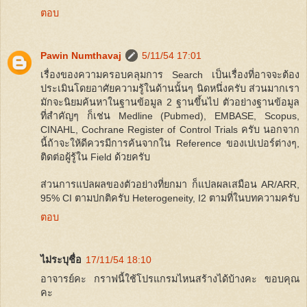
ตอบ
Pawin Numthavaj
5/11/54 17:01
เรื่องของความครอบคลุมการ Search เป็นเรื่องที่อาจจะต้อง
ประเมินโดยอาศัยความรู้ในด้านนั้นๆ นิดหนึ่งครับ ส่วนมากเรา
มักจะนิยมค้นหาในฐานข้อมูล 2 ฐานขึ้นไป ตัวอย่างฐานข้อมูล
ที่สำคัญๆ ก็เช่น Medline (Pubmed), EMBASE, Scopus,
CINAHL, Cochrane Register of Control Trials ครับ นอกจาก
นี้ถ้าจะให้ดีควรมีการค้นจากใน Reference ของเปเปอร์ต่างๆ,
ติดต่อผู้รู้ใน Field ด้วยครับ
ส่วนการแปลผลของตัวอย่างที่ยกมา ก็แปลผลเสมือน AR/ARR,
95% CI ตามปกติครับ Heterogeneity, I2 ตามที่ในบทความครับ
ตอบ
ไม่ระบุชื่อ
17/11/54 18:10
อาจารย์คะ กราฟนี้ใช้โปรแกรมไหนสร้างได้บ้างคะ ขอบคุณ
คะ