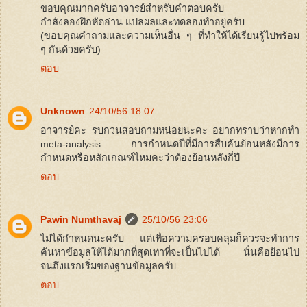
ขอบคุณมากครับอาจารย์สำหรับคำตอบครับ
กำลังลองฝึกหัดอ่าน แปลผลและทดลองทำอยู่ครับ
(ขอบคุณคำถามและความเห็นอื่น ๆ ที่ทำให้ได้เรียนรู้ไปพร้อม
ๆ กันด้วยครับ)
ตอบ
Unknown
24/10/56 18:07
อาจารย์คะ รบกวนสอบถามหน่อยนะคะ อยากทราบว่าหากทำ
meta-analysis การกำหนดปีที่มีการสืบค้นย้อนหลังมีการ
กำหนดหรือหลักเกณฑ์ไหมคะว่าต้องย้อนหลังกี่ปี
ตอบ
Pawin Numthavaj
25/10/56 23:06
ไม่ได้กำหนดนะครับ แต่เพื่อความครอบคลุมก็ควรจะทำการ
ค้นหาข้อมูลให้ได้มากที่สุดเท่าที่จะเป็นไปได้ นั่นคือย้อนไป
จนถึงแรกเริ่มของฐานข้อมูลครับ
ตอบ