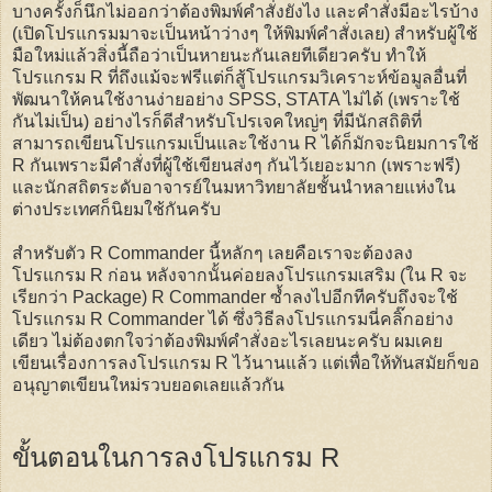
บางครั้งก็นึกไม่ออกว่าต้องพิมพ์คำสั่งยังไง และคำสั่งมีอะไรบ้าง
(เปิดโปรแกรมมาจะเป็นหน้าว่างๆ ให้พิมพ์คำสั่งเลย) สำหรับผู้ใช้
มือใหม่แล้วสิ่งนี้ถือว่าเป็นหายนะกันเลยทีเดียวครับ ทำให้
โปรแกรม R ที่ถึงแม้จะฟรีแต่ก็สู้โปรแกรมวิเคราะห์ข้อมูลอื่นที่
พัฒนาให้คนใช้งานง่ายอย่าง SPSS, STATA ไม่ได้ (เพราะใช้
กันไม่เป็น) อย่างไรก็ดีสำหรับโปรเจคใหญ่ๆ ที่มีนักสถิติที่
สามารถเขียนโปรแกรมเป็นและใช้งาน R ได้ก็มักจะนิยมการใช้
R กันเพราะมีคำสั่งที่ผู้ใช้เขียนส่งๆ กันไว้เยอะมาก (เพราะฟรี)
และนักสถิตระดับอาจารย์ในมหาวิทยาลัยชั้นนำหลายแห่งใน
ต่างประเทศก็นิยมใช้กันครับ
สำหรับตัว R Commander นี้หลักๆ เลยคือเราจะต้องลง
โปรแกรม R ก่อน หลังจากนั้นค่อยลงโปรแกรมเสริม (ใน R จะ
เรียกว่า Package) R Commander ซ้ำลงไปอีกทีครับถึงจะใช้
โปรแกรม R Commander ได้ ซึ่งวิธีลงโปรแกรมนี่คลิ๊กอย่าง
เดียว ไม่ต้องตกใจว่าต้องพิมพ์คำสั่งอะไรเลยนะครับ ผมเคย
เขียนเรื่องการลงโปรแกรม R ไว้นานแล้ว แต่เพื่อให้ทันสมัยก็ขอ
อนุญาตเขียนใหม่รวบยอดเลยแล้วกัน
ขั้นตอนในการลงโปรแกรม
R