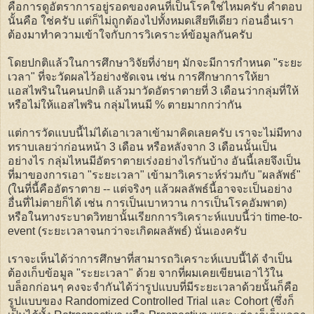
คือการดูอัตราการอยู่รอดของคนที่เป็นโรคใช่ไหมครับ คำตอบ
นั้นคือ ใช่ครับ แต่ก็ไม่ถูกต้องไปทั้งหมดเสียทีเดียว ก่อนอื่นเรา
ต้องมาทำความเข้าใจกับการวิเคราะห์ข้อมูลกันครับ
โดยปกติแล้วในการศึกษาวิจัยที่ง่ายๆ มักจะมีการกำหนด "ระยะ
เวลา" ที่จะวัดผลไว้อย่างชัดเจน เช่น การศึกษาการให้ยา
แอสไพรินในคนปกติ แล้วมาวัดอัตราตายที่ 3 เดือนว่ากลุ่มที่ให้
หรือไม่ให้แอสไพริน กลุ่มไหนมี % ตายมากกว่ากัน
แต่การวัดแบบนี้ไม่ได้เอาเวลาเข้ามาคิดเลยครับ เราจะไม่มีทาง
ทราบเลยว่าก่อนหน้า 3 เดือน หรือหลังจาก 3 เดือนนั้นเป็น
อย่างไร กลุ่มไหนมีอัตราตายเร่งอย่างไรกันบ้าง อันนี้เลยจึงเป็น
ที่มาของการเอา "ระยะเวลา" เข้ามาวิเคราะห์ร่วมกับ "ผลลัพธ์"
(ในที่นี้คืออัตราตาย -- แต่จริงๆ แล้วผลลัพธ์นี้อาจจะเป็นอย่าง
อื่นที่ไม่ตายก็ได้ เช่น การเป็นเบาหวาน การเป็นโรคอัมพาต)
หรือในทางระบาดวิทยานั้นเรียกการวิเคราะห์แบบนี้ว่า time-to-
event (ระยะเวลาจนกว่าจะเกิดผลลัพธ์) นั่นเองครับ
เราจะเห็นได้ว่าการศึกษาที่สามารถวิเคราะห์แบบนี้ได้ จำเป็น
ต้องเก็บข้อมูล "ระยะเวลา" ด้วย จากที่ผมเคยเขียนเอาไว้ใน
บล็อกก่อนๆ คงจะจำกันได้ว่ารูปแบบที่มีระยะเวลาด้วยนั้นก็คือ
รูปแบบของ Randomized Controlled Trial และ Cohort (ซึ่งก็