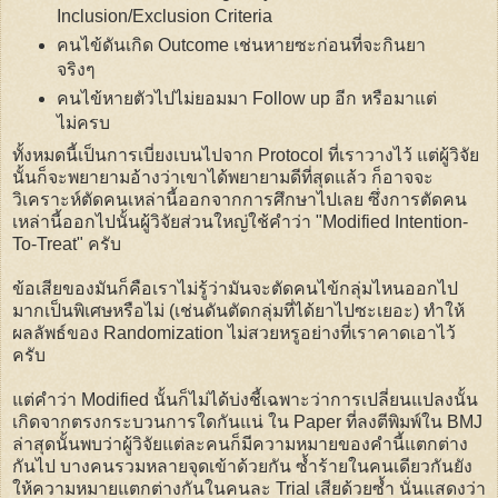
Inclusion/Exclusion Criteria
คนไข้ดันเกิด Outcome เช่นหายซะก่อนที่จะกินยา
จริงๆ
คนไข้หายตัวไปไม่ยอมมา Follow up อีก หรือมาแต่
ไม่ครบ
ทั้งหมดนี้เป็นการเบี่ยงเบนไปจาก Protocol ที่เราวางไว้ แต่ผู้วิจัย
นั้นก็จะพยายามอ้างว่าเขาได้พยายามดีที่สุดแล้ว ก็อาจจะ
วิเคราะห์ตัดคนเหล่านี้ออกจากการศึกษาไปเลย ซึ่งการตัดคน
เหล่านี้ออกไปนั้นผู้วิจัยส่วนใหญ่ใช้คำว่า "Modified Intention-
To-Treat" ครับ
ข้อเสียของมันก็คือเราไม่รู้ว่ามันจะตัดคนไข้กลุ่มไหนออกไป
มากเป็นพิเศษหรือไม่ (เช่นดันตัดกลุ่มที่ได้ยาไปซะเยอะ) ทำให้
ผลลัพธ์ของ Randomization ไม่สวยหรูอย่างที่เราคาดเอาไว้
ครับ
แต่คำว่า Modified นั้นก็ไม่ได้บ่งชี้เฉพาะว่าการเปลี่ยนแปลงนั้น
เกิดจากตรงกระบวนการใดกันแน่ ใน Paper ที่ลงตีพิมพ์ใน BMJ
ล่าสุดนั้นพบว่าผู้วิจัยแต่ละคนก็มีความหมายของคำนี้แตกต่าง
กันไป บางคนรวมหลายจุดเข้าด้วยกัน ซ้ำร้ายในคนเดียวกันยัง
ให้ความหมายแตกต่างกันในคนละ Trial เสียด้วยซ้ำ นั่นแสดงว่า