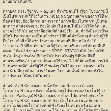
มาบอกต่อกันครับ
หลายคนคงจะรู้จักกับ R อยู่แล้ว สำหรับคนที่ไม่รู้จัก โปรแกรมนี้
เป็นโปรแกรมฟรีที่ไว้วิเคราะห์ข้อมูล ปัญหาหลักๆ ของการใช้ R
คือคนใช้จะต้องมีความสามารถด้านการเขียนโปรแกรมเป็นพอ
สมควร คำสั่งต่างๆ จะต้องพิมพ์ลงไป แทบไม่มีอะไรให้คลิ๊ก และ
บางครั้งก็นึกไม่ออกว่าต้องพิมพ์คำสั่งยังไง และคำสั่งมีอะไรบ้าง
(เปิดโปรแกรมมาจะเป็นหน้าว่างๆ ให้พิมพ์คำสั่งเลย) สำหรับผู้ใช้
มือใหม่แล้วสิ่งนี้ถือว่าเป็นหายนะกันเลยทีเดียวครับ ทำให้
โปรแกรม R ที่ถึงแม้จะฟรีแต่ก็สู้โปรแกรมวิเคราะห์ข้อมูลอื่นที่
พัฒนาให้คนใช้งานง่ายอย่าง SPSS, STATA ไม่ได้ (เพราะใช้
กันไม่เป็น) อย่างไรก็ดีสำหรับโปรเจคใหญ่ๆ ที่มีนักสถิติที่
สามารถเขียนโปรแกรมเป็นและใช้งาน R ได้ก็มักจะนิยมการใช้
R กันเพราะมีคำสั่งที่ผู้ใช้เขียนส่งๆ กันไว้เยอะมาก (เพราะฟรี)
และนักสถิตระดับอาจารย์ในมหาวิทยาลัยชั้นนำหลายแห่งใน
ต่างประเทศก็นิยมใช้กันครับ
สำหรับตัว R Commander นี้หลักๆ เลยคือเราจะต้องลง
โปรแกรม R ก่อน หลังจากนั้นค่อยลงโปรแกรมเสริม (ใน R จะ
เรียกว่า Package) R Commander ซ้ำลงไปอีกทีครับถึงจะใช้
โปรแกรม R Commander ได้ ซึ่งวิธีลงโปรแกรมนี่คลิ๊กอย่าง
เดียว ไม่ต้องตกใจว่าต้องพิมพ์คำสั่งอะไรเลยนะครับ ผมเคย
เขียนเรื่องการลงโปรแกรม R ไว้นานแล้ว แต่เพื่อให้ทันสมัยก็ขอ