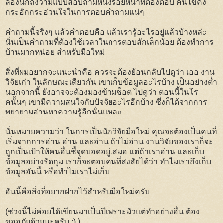
ลองนึกถึงว่ามีแบบสอบถามหนึ่งร้อยหน้าที่ต้องตอบ คนไข้คง
กระอักกระอ่วนใจในการตอบคำถามแน่ๆ
คำถามนี้จริงๆ แล้วคำตอบคือ แล้วเรารู้อะไรอยู่แล้วบ้างหล่ะ
นั่นเป็นคำถามที่ต้องใช้เวลาในการตอบสักเล็กน้อย ต้องทำการ
บ้านมากหน่อย สำหรับมือใหม่
สิ่งที่ผมอยากจะแนะนำคือ ควรจะต้องย้อนกลับไปดูว่า เออ งาน
วิจัยเก่า ในลักษณะเดียวกัน เขาเก็บข้อมูลอะไรบ้าง เป็นอย่างต่ำ
นอกจากนี้ ยังอาจจะต้องมองข้ามช็อต ไปดูว่า ตอนนี้ในโร
คนั้นๆ เขามีความสนใจกับปัจจัยอะไรอีกบ้าง ซึ่งก็ได้จากการ
พยายามอ่านหาความรู้อีกนั่นแหละ
นั่นหมายความว่า ในการเป็นนักวิจัยมือใหม่ คุณจะต้องเป็นคนที่
เริ่มจากการอ่าน อ่าน และอ่าน ถ้าไม่อ่าน งานวิจัยของเราก็จะ
ถูกเป็นเป้าให้คนอื่นชี้จุดบอดอยู่เสมอ แต่ถ้าเราอ่าน และเก็บ
ข้อมูลอย่างรัดกุม เราก็จะตอบคนที่สงสัยได้ว่า ทำไมเราถึงเก็บ
ข้อมูลอันนี้ หรือทำไมเราไม่เก็บ
อันนี้คือสิ่งที่อยากฝากไว้สำหรับมือใหม่ครับ
(ช่วงนี้ไม่ค่อยได้เขียนมาเป็นปีเพราะมัวแต่ทำอย่างอื่น ต้อง
ขออภัยด้วยนะครับ :) )