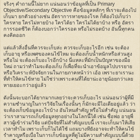
จริงๆ คำถามนี้ไม่ยาก แน่นอนว่าข้อมูลที่เป็น Primary
Objective/Secondary Objective คือข้อมูลหลักๆ ที่เราจะต้องไป
เก็บมา ยกตัวอย่างเช่น อัตราการหายของโรค ก็ต้องไปเก็บว่า
ใครหาย ใครไม่หายบ้าง ใครได้ยา ใครไม่ได้ยาบ้าง หรือ อัตรา
การรอดชีวิต ก็ต้องบอกว่าใครรอด หรือไม่รอดบ้าง อันนี้ทุกคน
คงคิดออก
แต่แล้วสิ่งอื่นที่ควรจะเก็บล่ะ ควรจะเก็บอะไรอีก เช่น จะต้อง
เก็บอายุ หรือเพศของคนไข้ไหม จะต้องเก็บน้ำหนักหรือส่วนสูง
หรือไม่ จะต้องเก็บอะไรอีกบ้าง นี่แหละที่มักเป็นปัญหาของมือ
ใหม่ ถามว่าทำไมจะต้องเก็บ ก็เพื่อที่จะนำเอาข้อมูลไปบรรยาย
หรือวิเคราะห์ปัจจัยกวนในภายภาคหน้าว่า เอ้อ เพราะยาเรานะ
ที่ทำให้คนไข้หาย ไม่ใช่ว่าเพราะคนที่ได้ยาน่ะอายุน้อยกว่าเลย
หายเยอะกว่าอยู่แล้ว
ดังนั้นจะบอกได้ยากมากเลยว่าจะควรเก็บอะไร แน่นอนว่าผู้ที่มี
ความชำนาญในการวิจัยในเรื่องนั้นๆ ก็มักจะมีไอเดียอยู่แล้ว ว่า
จะต้องเก็บข้อมูลอะไรบ้าง อันไหนสำคัญ หรือไม่สำคัญ แน่นอน
ว่าเราสามารถเก็บข้อมูลทุกอย่างในโลกนี้ได้ เช่น ชื่อพ่อ อายุพี่
สาวผู้เข้าร่วมวิจัย แต่ปัจจัยที่ไม่สำคัญแบบนี้ เราจะเก็บมาให้เสีย
เวลาทำไม เพราะเก็บก็ไม่ได้ใช้ แถมบางทียังอาจจะทำให้คนไข้
รำคาญหรือเบื่อในการเก็บข้อมูลที่ดูไม่มีความสำคัญแบบนี้ด้วย