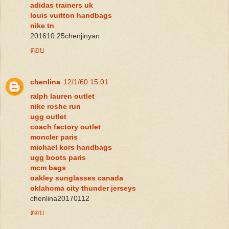
adidas trainers uk
louis vuitton handbags
nike tn
201610.25chenjinyan
ตอบ
chenlina
12/1/60 15:01
ralph lauren outlet
nike roshe run
ugg outlet
coach factory outlet
moncler paris
michael kors handbags
ugg boots paris
mcm bags
oakley sunglasses canada
oklahoma city thunder jerseys
chenlina20170112
ตอบ