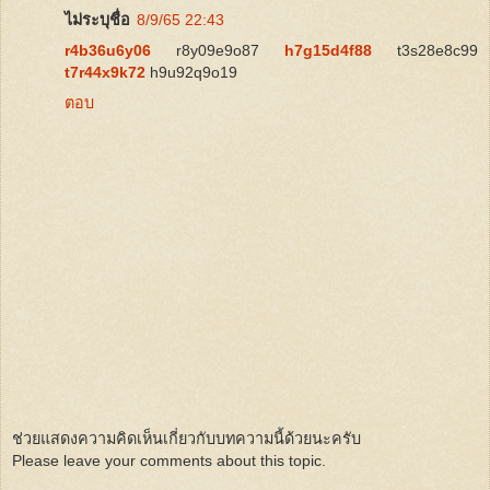
ไม่ระบุชื่อ
8/9/65 22:43
r4b36u6y06
r8y09e9o87
h7g15d4f88
t3s28e8c99
t7r44x9k72
h9u92q9o19
ตอบ
ช่วยแสดงความคิดเห็นเกี่ยวกับบทความนี้ด้วยนะครับ
Please leave your comments about this topic.