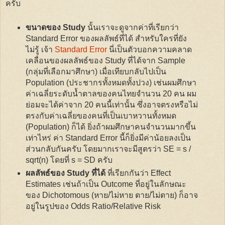
ครับ
ขนาดของ Study
นั้นเราจะดูจากค่าที่เรียกว่า
Standard Error ของผลลัพธ์ที่ได้ สำหรับใครที่ยัง
ไม่รู้ เจ้า
Standard Error
นี่เป็นตัวบอกความคลาด
เคลื่อนของผลลัพธ์ของ Study ที่ได้จาก Sample
(กลุ่มที่เลือกมาศึกษา) เมื่อเทียบกลับไปเป็น
Population (ประชากรทั้งหมดทั้งปวง) เช่นผมศึกษา
ค่าเฉลี่ยระดับน้ำตาลของคนไทยจำนวน 20 คน ผม
ย่อมจะได้ค่าจาก 20 คนนี้เท่านั้น ซึ่งอาจตรงหรือไม่
ตรงกับค่าเฉลี่ยของคนที่เป็นเบาหวานทั้งหมด
(Population) ก็ได้ ยิ่งถ้าผมศึกษาคนจำนวนมากขึ้น
เท่าไหร่ ค่า Standard Error นี้ก็ยิ่งมีค่าน้อยลงเป็น
ส่วนกลับกันครับ โดยมากเราจะมีสูตรว่า SE = s /
sqrt(n) โดยที่ s = SD ครับ
ผลลัพธ์ของ Study ที่ได้
ที่เรียกกันว่า Effect
Estimates เช่นถ้าเป็น Outcome ที่อยู่ในลักษณะ
ของ Dichotomous (หาย/ไม่หาย ตาย/ไม่ตาย) ก็อาจ
อยู่ในรูปของ Odds Ratio/Relative Risk