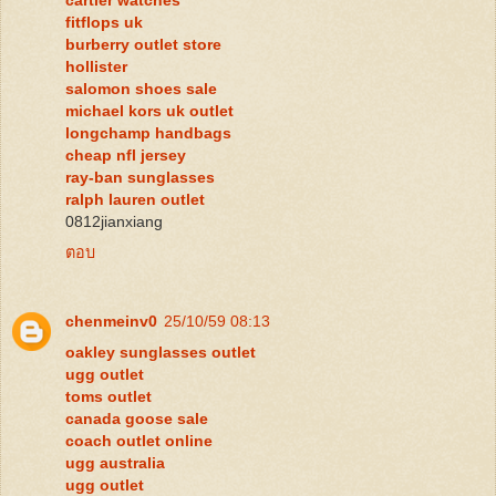
fitflops uk
burberry outlet store
hollister
salomon shoes sale
michael kors uk outlet
longchamp handbags
cheap nfl jersey
ray-ban sunglasses
ralph lauren outlet
0812jianxiang
ตอบ
chenmeinv0
25/10/59 08:13
oakley sunglasses outlet
ugg outlet
toms outlet
canada goose sale
coach outlet online
ugg australia
ugg outlet