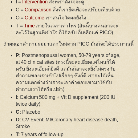
I =
Intervention
สิ่งที่เราตั้งใจจะดู
C =
Comparison
สิ่งที่เรายึดเพื่อจะเปรียบเทียบด้วย
O =
Outcome
เราสนใจวัดผลยังไง
T =
Time
ภายในเวลาเท่าไหร่ (อันนี้บางคนอาจจะ
ละไว้ในฐานที่เข้าใจ ก็ได้ครับ ก็เหลือแค่ PICO)
ถ้าผมเอาคำถามผมมาแตกใหม่ตาม PICO มันก็จะได้ประมาณนี้
P:
Postmenopausal women, 50-79 years of age,
at 40 clinical sites (ตรงนี้จะละเอียดแค่ไหนก็ได้
ครับ ยิ่งละเอียดก็ยิ่งดี แต่มันก็อาจจะยิ่งไม่ตรงกับ
คำถามของเราเข้าไปเรื่อยๆ ซึ่งก็ดี เราจะได้เห็น
ความแตกต่างว่าเราจะเอาคำตอบเขามาใช้กับ
คำถามเราได้หรือเปล่า)
I:
Calcium 500 mg + Vit D supplement (200 IU
twice daily)
C:
Placebo
O:
CV Event: MI/Coronary heart disease death,
Stroke
T:
7 years of follow-up