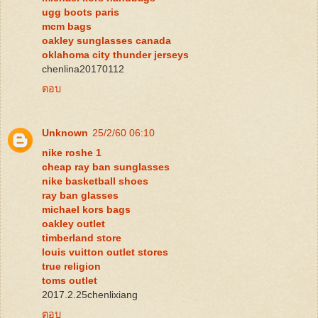
ugg boots paris
mcm bags
oakley sunglasses canada
oklahoma city thunder jerseys
chenlina20170112
ตอบ
Unknown
25/2/60 06:10
nike roshe 1
cheap ray ban sunglasses
nike basketball shoes
ray ban glasses
michael kors bags
oakley outlet
timberland store
louis vuitton outlet stores
true religion
toms outlet
2017.2.25chenlixiang
ตอบ