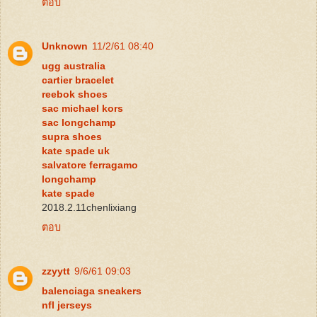
ตอบ
Unknown
11/2/61 08:40
ugg australia
cartier bracelet
reebok shoes
sac michael kors
sac longchamp
supra shoes
kate spade uk
salvatore ferragamo
longchamp
kate spade
2018.2.11chenlixiang
ตอบ
zzyytt
9/6/61 09:03
balenciaga sneakers
nfl jerseys