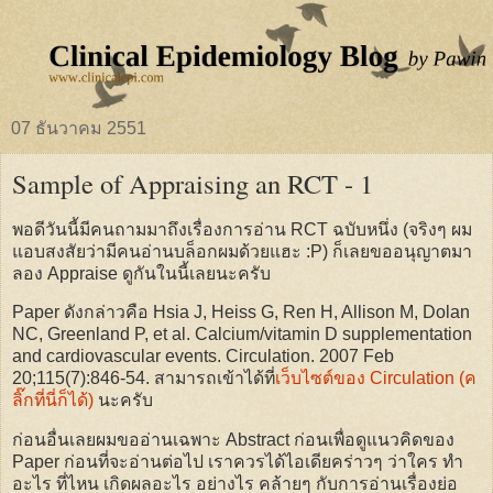
07 ธันวาคม 2551
Sample of Appraising an RCT - 1
พอดีวันนี้มีคนถามมาถึงเรื่องการอ่าน RCT ฉบับหนึ่ง (จริงๆ ผม
แอบสงสัยว่ามีคนอ่านบล็อกผมด้วยแฮะ :P) ก็เลยขออนุญาตมา
ลอง Appraise ดูกันในนี้เลยนะครับ
Paper ดังกล่าวคือ Hsia J, Heiss G, Ren H, Allison M, Dolan
NC, Greenland P, et al. Calcium/vitamin D supplementation
and cardiovascular events. Circulation. 2007 Feb
20;115(7):846-54. สามารถเข้าได้ที่
เว็บไซต์ของ Circulation (ค
ลิ๊กที่นี่ก็ได้)
นะครับ
ก่อนอื่นเลยผมขออ่านเฉพาะ Abstract ก่อนเพื่อดูแนวคิดของ
Paper ก่อนที่จะอ่านต่อไป เราควรได้ไอเดียคร่าวๆ ว่าใคร ทำ
อะไร ที่ไหน เกิดผลอะไร อย่างไร คล้ายๆ กับการอ่านเรื่องย่อ