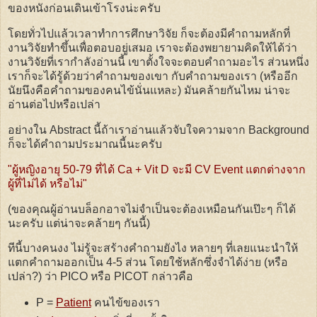
ของหนังก่อนเดินเข้าโรงน่ะครับ
โดยทั่วไปแล้วเวลาทำการศึกษาวิจัย ก็จะต้องมีคำถามหลักที่
งานวิจัยทำขึ้นเพื่อตอบอยู่เสมอ เราจะต้องพยายามคิดให้ได้ว่า
งานวิจัยที่เรากำลังอ่านนี้ เขาตั้งใจจะตอบคำถามอะไร ส่วนหนึ่ง
เราก็จะได้รู้ด้วยว่าคำถามของเขา กับคำถามของเรา (หรืออีก
นัยนึงคือคำถามของคนไข้นั่นแหละ) มันคล้ายกันไหม น่าจะ
อ่านต่อไปหรือเปล่า
อย่างใน Abstract นี้ถ้าเราอ่านแล้วจับใจความจาก Background
ก็จะได้คำถามประมาณนี้นะครับ
"ผู้หญิงอายุ 50-79 ที่ได้ Ca + Vit D จะมี CV Event แตกต่างจาก
ผู้ที่ไม่ได้ หรือไม่"
(ของคุณผู้อ่านบล็อกอาจไม่จำเป็นจะต้องเหมือนกันเป๊ะๆ ก็ได้
นะครับ แต่น่าจะคล้ายๆ กันนี้)
ทีนี้บางคนงง ไม่รู้จะสร้างคำถามยังไง หลายๆ ที่เลยแนะนำให้
แตกคำถามออกเป็น 4-5 ส่วน โดยใช้หลักซึ่งจำได้ง่าย (หรือ
เปล่า?) ว่า PICO หรือ PICOT กล่าวคือ
P =
Patient
คนไข้ของเรา