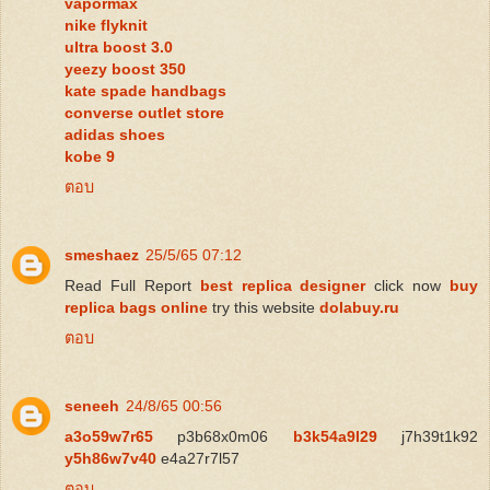
vapormax
nike flyknit
ultra boost 3.0
yeezy boost 350
kate spade handbags
converse outlet store
adidas shoes
kobe 9
ตอบ
smeshaez
25/5/65 07:12
Read Full Report
best replica designer
click now
buy
replica bags online
try this website
dolabuy.ru
ตอบ
seneeh
24/8/65 00:56
a3o59w7r65
p3b68x0m06
b3k54a9l29
j7h39t1k92
y5h86w7v40
e4a27r7l57
ตอบ