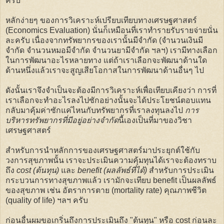
ครับ
หลักง่ายๆ ของการวิเคราะห์เปรียบเทียบทางเศรษฐศาสตร์
(Economics Evaluation) นั่นก็เหมือนที่เราทำรายรับรายจ่ายนั่น
ละครับ เนื่องจากทรัพยากรของเรานั้นมีจำกัด (จำนวนเงินมี
จำกัด จำนวนหมอมีจำกัด จำนวนยามีจำกัด ฯลฯ) เรามีทางเลือก
ในการพัฒนาอะไรหลายทาง แต่ถ้าเราเลือกจะพัฒนาด้านใด
ด้านหนึ่งแล้วเราจะสูญเสียโอกาสในการพัฒนาด้านอื่นๆ ไป
ดังนั้นเราจึงจำเป็นจะต้องมีการวิเคราะห์เพื่อเทียบเคียงว่า การที่
เราเลือกจะทำอะไรลงไปซักอย่างนั้นจะได้ประโยชน์ตอบแทน
กลับมาคุ้มค่าซักแค่ไหนกับทรัพยากรที่เราลงทุนลงไป
การ
บริหารทรัพยากรที่มีอยู่อย่างจำกัด
นี้เองเป็นที่มาของวิชา
เศรษฐศาสตร์
สำหรับการนำหลักการของเศรษฐศาสตร์มาประยุกต์ใช้กับ
วงการสุขภาพนั้น เราจะประเมินความคุ้มทุนได้เราจะต้องทราบ
ถึง
cost (ต้นทุน)
และ
benefit (ผลลัพธ์ที่ได้)
สำหรับการประเมิน
กระบวนการทางสุขภาพแล้ว เรามักจะเทียบ benefit เป็นผลลัพธ์
ของสุขภาพ เช่น อัตราการตาย (mortality rate) คุณภาพชีวิต
(quality of life) ฯลฯ ครับ
ก่อนอื่นผมขอเกริ่นถึงการประเมินถึง "ต้นทุน" หรือ cost ก่อนละ