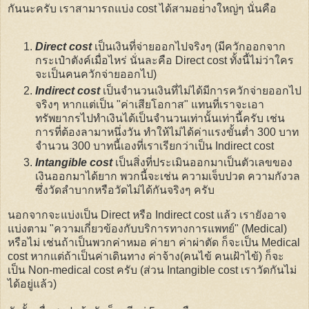
กันนะครับ เราสามารถแบ่ง cost ได้สามอย่างใหญ่ๆ นั่นคือ
Direct cost
เป็นเงินที่จ่ายออกไปจริงๆ (มีควักออกจาก
กระเป๋าตังค์เมื่อไหร่ นั่นละคือ Direct cost ทั้งนี้ไม่ว่าใคร
จะเป็นคนควักจ่ายออกไป)
Indirect cost
เป็นจำนวนเงินที่ไม่ได้มีการควักจ่ายออกไป
จริงๆ หากแต่เป็น "ค่าเสียโอกาส" แทนที่เราจะเอา
ทรัพยากรไปทำเงินได้เป็นจำนวนเท่านั้นเท่านี้ครับ เช่น
การที่ต้องลามาหนึ่งวัน ทำให้ไม่ได้ค่าแรงขั้นต่ำ 300 บาท
จำนวน 300 บาทนี้เองที่เราเรียกว่าเป็น Indirect cost
Intangible cost
เป็นสิ่งที่ประเมินออกมาเป็นตัวเลขของ
เงินออกมาได้ยาก พวกนี้จะเช่น ความเจ็บปวด ความกังวล
ซึ่งวัดลำบากหรือวัดไม่ได้กันจริงๆ ครับ
นอกจากจะแบ่งเป็น Direct หรือ Indirect cost แล้ว เรายังอาจ
แบ่งตาม "ความเกี่ยวข้องกับบริการทางการแพทย์" (Medical)
หรือไม่ เช่นถ้าเป็นพวกค่าหมอ ค่ายา ค่าผ่าตัด ก็จะเป็น Medical
cost หากแต่ถ้าเป็นค่าเดินทาง ค่าจ้าง(คนไข้ คนเฝ้าไข้) ก็จะ
เป็น Non-medical cost ครับ (ส่วน Intangible cost เราวัดกันไม่
ได้อยู่แล้ว)