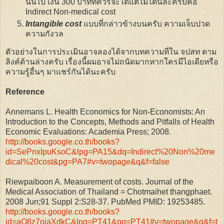
นั้นไป เงิน 300 บาทที่ควรจะได้แต่ไม่ได้นี่ละครับคือ
Indirect Non-medical cost
Intangible cost
แบบที่กล่าวข้างบนครับ ความเจ็บปวด
ความกังวล
ตัวอย่างในการประเมินอาจลองได้จากบทความที่ใน จปสท ตาม
ลิงค์ด้านล่างครับ เรื่องนี้ผมอาจไม่ถนัดมากหากใครมีไอเดียหรือ
ความรู้อื่นๆ มาแชร์กันได้นะครับ
Reference
Annemans L. Health Economics for Non-Economists: An
Introduction to the Concepts, Methods and Pitfalls of Health
Economic Evaluations: Academia Press; 2008.
http://books.google.co.th/books?
id=SePnxIpuKsoC&lpg=PA15&dq=Indirect%20Non%20me
dical%20cost&pg=PA7#v=twopage&q&f=false
Riewpaiboon A. Measurement of costs. Journal of the
Medical Association of Thailand = Chotmaihet thangphaet.
2008 Jun;91 Suppl 2:S28-37. PubMed PMID: 19253485.
http://books.google.co.th/books?
id=aO8z7oiaXdkC&lpg=PT41&pg=PT41#v=twopage&q&f=t