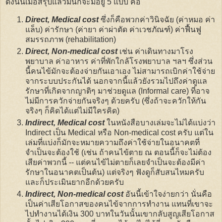
ดังนั้นเมื่อสรุปแล้วมันก็จะมีอยู่ 5 แบบ คือ
Direct, Medical cost
ซึ่งก็คือพวกค่าวินิจฉัย (ค่าหมอ ค่า
แล็บ) ค่ารักษา (ค่ายา ค่าผ่าตัด ค่าเวชภัณฑ์) ค่าฟื้นฟู
สมรรถภาพ (rehabilitation)
Direct, Non-medical cost
เช่น ค่าเดินทางมาโรง
พยาบาล ค่าอาหาร ค่าที่พักใกล้โรงพยาบาล ฯลฯ ซึ่งส่วน
นี้คนไข้มักจะต้องจ่ายกันเอาเอง ไม่สามารถเบิกค่าใช้จ่าย
จากระบบประกันได้ นอกจากนี้แล้วยังรวมไปถึงค่าดูแล
รักษาที่เกิดจากญาติๆ มาช่วยดูแล (Informal care) ที่อาจ
ไม่มีการควักจ่ายกันจริงๆ ด้วยครับ (ซึ่งถ้าจะควักให้กัน
จริงๆ ก็คิดได้แต่ไม่มีใครคิด)
Indirect, Medical cost
ในหนังสือบางเล่มจะไม่ได้แบ่งว่า
Indirect เป็น Medical หรือ Non-medical cost ครับ แต่ใน
เล่มที่แบ่งก็มักจะหมายความถึงค่าใช้จ่ายในอนาคตที่
จำเป็นจะต้องใช้ (เช่น ถ้าคนไข้ตาย ณ ตอนนี้ก็จะไม่ต้อง
เสียค่าพวกนี้ -- แต่คนไข้ไม่ตายก็เลยจำเป็นจะต้องมีค่า
รักษาในอนาคตเป็นต้น) แต่จริงๆ ฟังดูก็สับสนไหมครับ
และก็ประเมินยากอีกด้วยครับ
Indirect, Non-medical cost
อันนี้เข้าใจง่ายกว่า นั่นคือ
เป็นค่าเสียโอกาสของคนไข้จากการทำงาน แทนที่เขาจะ
ไปทำงานได้เงิน 300 บาทในวันนั้นเขากลับสูญเสียโอกาส