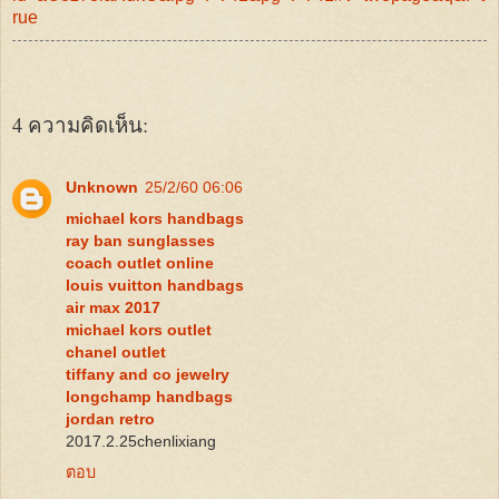
rue
4 ความคิดเห็น:
Unknown
25/2/60 06:06
michael kors handbags
ray ban sunglasses
coach outlet online
louis vuitton handbags
air max 2017
michael kors outlet
chanel outlet
tiffany and co jewelry
longchamp handbags
jordan retro
2017.2.25chenlixiang
ตอบ