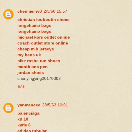
chenmeinv0
2/3/60 15:57
christian louboutin shoes
longchamp bags
longchamp bags
michael kors outlet online
coach outlet store online
cheap mlb jerseys
ray bans uk
nike roshe run shoes
montblanc pen
jordan shoes
chenyingying20170302
ตอบ
yanmaneee
28/5/63 10:01
balenciaga
kd 10
kyrie 6
adidas tubular